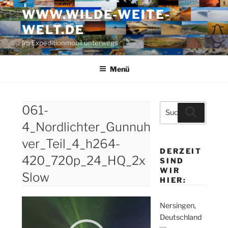
Zum
WWW.WILDE-WEITE-
Inhalt
WELT.DE
springen
Im Expeditionmobil unterwegs
Menü
Suche
061-
Suchen
nach:
4_Nordlichter_Gunnuh
ver_Teil_4_h264-
DERZEIT
420_720p_24_HQ_2x
SIND
WIR
Slow
HIER:
Video-
Nersingen,
Player
Deutschland