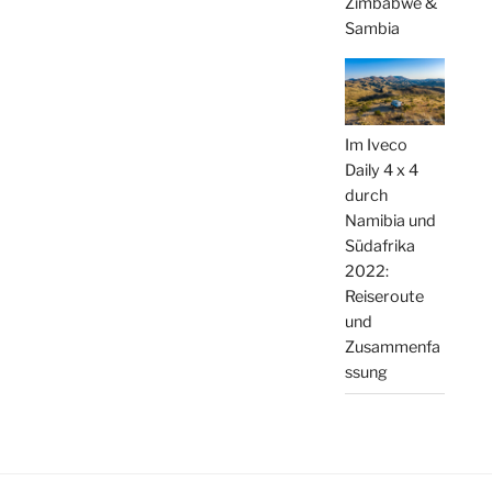
Zimbabwe &
Sambia
Im Iveco
Daily 4 x 4
durch
Namibia und
Südafrika
2022:
Reiseroute
und
Zusammenfa
ssung