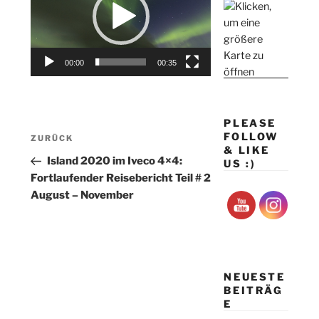
00:00
00:35
PLEASE
Beitragsnavigation
FOLLOW
Vorheriger
ZURÜCK
& LIKE
Beitrag
Island 2020 im Iveco 4×4:
US :)
Fortlaufender Reisebericht Teil # 2
August – November
NEUESTE
BEITRÄG
E