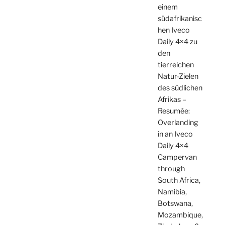
einem
südafrikanisc
hen Iveco
Daily 4×4 zu
den
tierreichen
Natur-Zielen
des südlichen
Afrikas –
Resumée:
Overlanding
in an Iveco
Daily 4×4
Campervan
through
South Africa,
Namibia,
Botswana,
Mozambique,