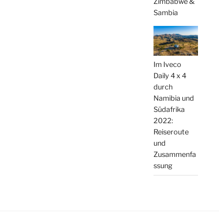
Zimbabwe &
Sambia
Im Iveco
Daily 4 x 4
durch
Namibia und
Südafrika
2022:
Reiseroute
und
Zusammenfa
ssung