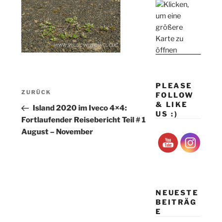
PLEASE
Beitragsnavigation
Vorheriger
ZURÜCK
FOLLOW
& LIKE
Beitrag
Island 2020 im Iveco 4×4:
US :)
Fortlaufender Reisebericht Teil # 1
August – November
NEUESTE
BEITRÄG
E