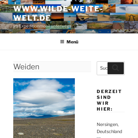
Zum
WWW.WILDE-WEITE-
Inhalt
WELT.DE
springen
Im Expeditionmobil unterwegs
Menü
Suche
Weiden
Suchen
nach:
DERZEIT
SIND
WIR
HIER:
Nersingen,
Deutschland