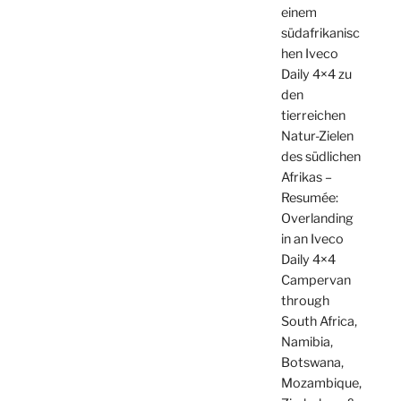
einem
südafrikanisc
hen Iveco
Daily 4×4 zu
den
tierreichen
Natur-Zielen
des südlichen
Afrikas –
Resumée:
Overlanding
in an Iveco
Daily 4×4
Campervan
through
South Africa,
Namibia,
Botswana,
Mozambique,