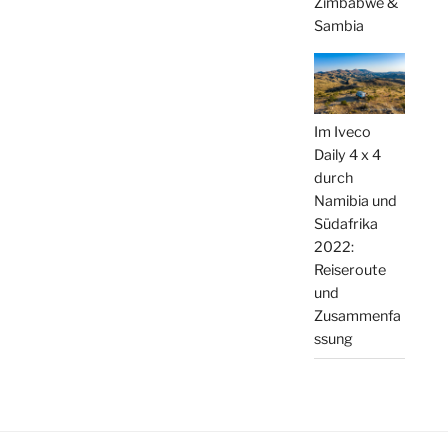
Zimbabwe &
Sambia
Im Iveco
Daily 4 x 4
durch
Namibia und
Südafrika
2022:
Reiseroute
und
Zusammenfa
ssung