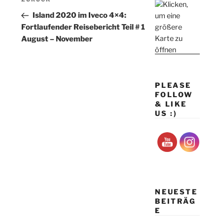
Vorheriger
Beitrag
Island 2020 im Iveco 4×4:
Fortlaufender Reisebericht Teil # 1
August – November
PLEASE
FOLLOW
& LIKE
US :)
NEUESTE
BEITRÄG
E