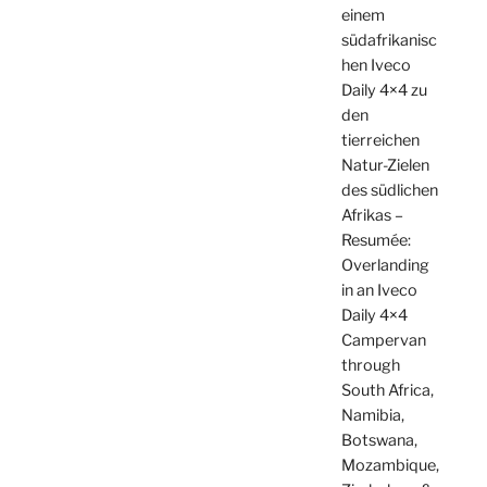
einem
südafrikanisc
hen Iveco
Daily 4×4 zu
den
tierreichen
Natur-Zielen
des südlichen
Afrikas –
Resumée:
Overlanding
in an Iveco
Daily 4×4
Campervan
through
South Africa,
Namibia,
Botswana,
Mozambique,