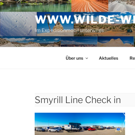
Zum
Inhalt
WWW.WILDE-WE
springen
Im Expeditionmobil unterwegs
Über uns
Aktuelles
Re
Smyrill Line Check in