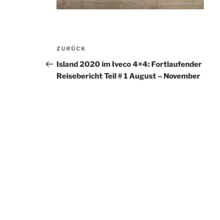
Beitragsnavigation
Vorheriger
ZURÜCK
Beitrag
Island 2020 im Iveco 4×4: Fortlaufender
Reisebericht Teil # 1 August – November