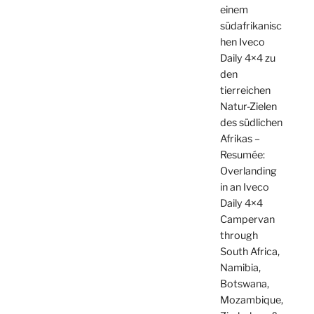
einem
südafrikanisc
hen Iveco
Daily 4×4 zu
den
tierreichen
Natur-Zielen
des südlichen
Afrikas –
Resumée:
Overlanding
in an Iveco
Daily 4×4
Campervan
through
South Africa,
Namibia,
Botswana,
Mozambique,