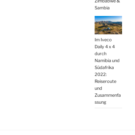
Zimbabwe &
Sambia
Im Iveco
Daily 4 x 4
durch
Namibia und
Südafrika
2022:
Reiseroute
und
Zusammenfa
ssung