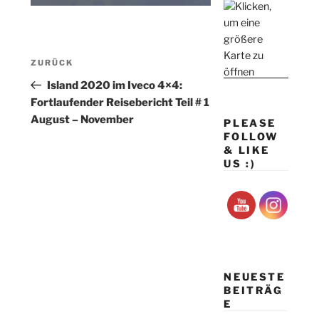
Beitragsnavigation
Vorheriger
ZURÜCK
Beitrag
Island 2020 im Iveco 4×4:
Fortlaufender Reisebericht Teil # 1
August – November
PLEASE
FOLLOW
& LIKE
US :)
NEUESTE
BEITRÄG
E