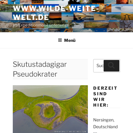
Zum
WWW.WILDE-WEITE-
Inhalt
WELT.DE
springen
Im Expeditionmobil unterwegs
Menü
Suche
Skutustadagigar
Suchen
nach:
Pseudokrater
DERZEIT
SIND
WIR
HIER:
Nersingen,
Deutschland