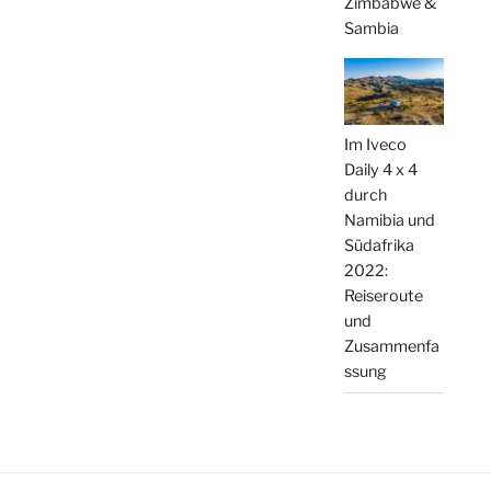
Zimbabwe &
Sambia
Im Iveco
Daily 4 x 4
durch
Namibia und
Südafrika
2022:
Reiseroute
und
Zusammenfa
ssung