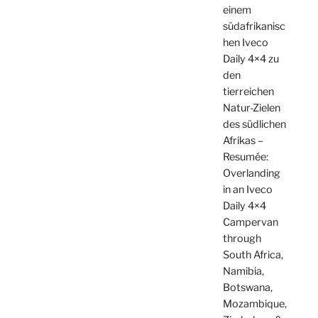
einem
südafrikanisc
hen Iveco
Daily 4×4 zu
den
tierreichen
Natur-Zielen
des südlichen
Afrikas –
Resumée:
Overlanding
in an Iveco
Daily 4×4
Campervan
through
South Africa,
Namibia,
Botswana,
Mozambique,