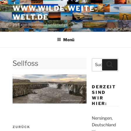
Zum
WWW.WILDE-WEITE-
Inhalt
WELT.DE
springen
Im Expeditionmobil unterwegs
Menü
Suche
Sellfoss
Suchen
nach:
DERZEIT
SIND
WIR
HIER:
Nersingen,
Beitragsnavigation
Deutschland
Vorheriger
ZURÜCK