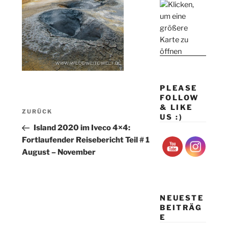
PLEASE
FOLLOW
Beitragsnavigation
& LIKE
Vorheriger
ZURÜCK
US :)
Beitrag
Island 2020 im Iveco 4×4:
Fortlaufender Reisebericht Teil # 1
August – November
NEUESTE
BEITRÄG
E