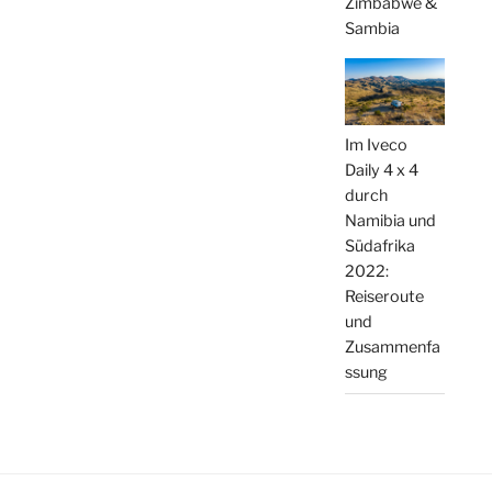
Zimbabwe &
Sambia
Im Iveco
Daily 4 x 4
durch
Namibia und
Südafrika
2022:
Reiseroute
und
Zusammenfa
ssung