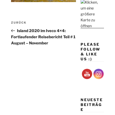
Beitragsnavigation
Vorheriger
ZURÜCK
Beitrag
Island 2020 im Iveco 4×4:
Fortlaufender Reisebericht Teil # 1
August – November
PLEASE
FOLLOW
& LIKE
US :)
NEUESTE
BEITRÄG
E