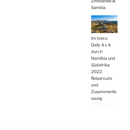
Zimbabwe &
Sambia
Im Iveco
Daily 4 x 4
durch
Namibia und
Südafrika
2022:
Reiseroute
und
Zusammenfa
ssung