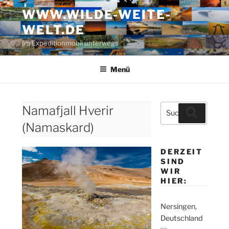
Zum
WWW.WILDE-WEITE-
Inhalt
WELT.DE
springen
Im Expeditionmobil unterwegs
Menü
Suche
Namafjall Hverir
Suchen
nach:
(Namaskard)
DERZEIT
SIND
WIR
HIER:
Nersingen,
Deutschland