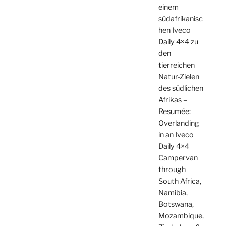
einem
südafrikanisc
hen Iveco
Daily 4×4 zu
den
tierreichen
Natur-Zielen
des südlichen
Afrikas –
Resumée:
Overlanding
in an Iveco
Daily 4×4
Campervan
through
South Africa,
Namibia,
Botswana,
Mozambique,