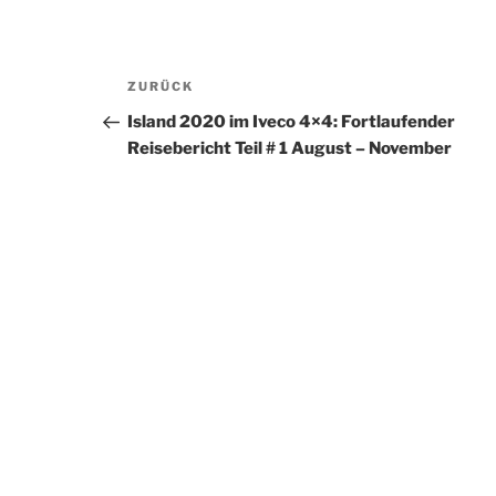
Beitragsnavigation
Vorheriger
ZURÜCK
Beitrag
Island 2020 im Iveco 4×4: Fortlaufender
Reisebericht Teil # 1 August – November