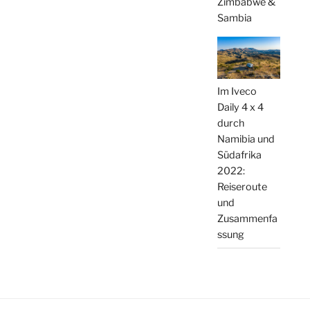
Zimbabwe &
Sambia
Im Iveco
Daily 4 x 4
durch
Namibia und
Südafrika
2022:
Reiseroute
und
Zusammenfa
ssung