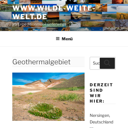
Zum
WWW.WILDE-WEITE-
Inhalt
WELT.DE
springen
Im Expeditionmobil unterwegs
Menü
Suche
Geothermalgebiet
Suchen
nach:
DERZEIT
SIND
WIR
HIER:
Nersingen,
Deutschland