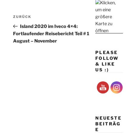
Beitragsnavigation
Vorheriger
ZURÜCK
Beitrag
Island 2020 im Iveco 4×4:
Fortlaufender Reisebericht Teil # 1
August – November
PLEASE
FOLLOW
& LIKE
US :)
NEUESTE
BEITRÄG
E