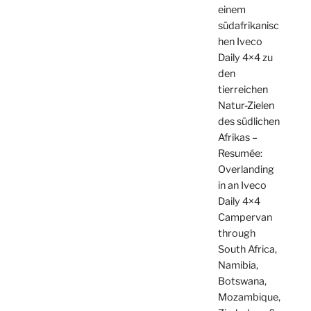
einem
südafrikanisc
hen Iveco
Daily 4×4 zu
den
tierreichen
Natur-Zielen
des südlichen
Afrikas –
Resumée:
Overlanding
in an Iveco
Daily 4×4
Campervan
through
South Africa,
Namibia,
Botswana,
Mozambique,