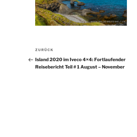
Beitragsnavigation
Vorheriger
ZURÜCK
Beitrag
Island 2020 im Iveco 4×4: Fortlaufender
Reisebericht Teil # 1 August – November