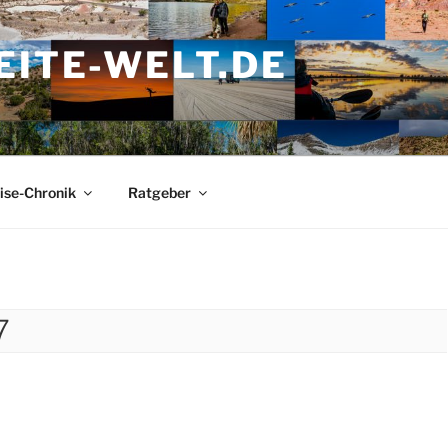
ITE-WELT.DE
ise-Chronik
Ratgeber
7