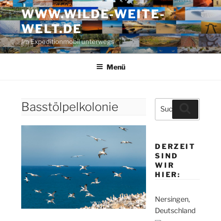
Zum
WWW.WILDE-WEITE-
Inhalt
WELT.DE
springen
Im Expeditionmobil unterwegs
Menü
Suche
Basstölpelkolonie
Suchen
nach:
DERZEIT
SIND
WIR
HIER:
Nersingen,
Deutschland