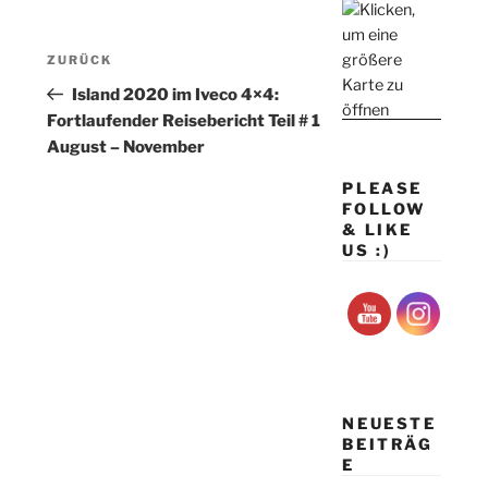
Beitragsnavigation
Vorheriger
ZURÜCK
Beitrag
Island 2020 im Iveco 4×4:
Fortlaufender Reisebericht Teil # 1
August – November
PLEASE
FOLLOW
& LIKE
US :)
NEUESTE
BEITRÄG
E