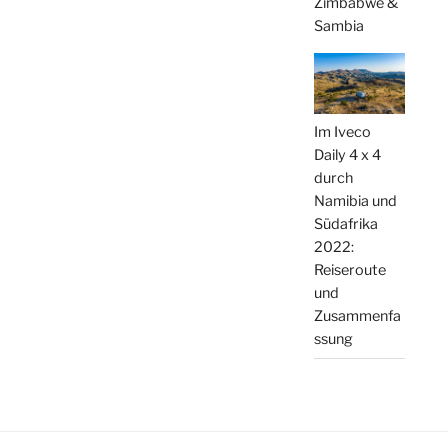
Zimbabwe &
Sambia
Im Iveco
Daily 4 x 4
durch
Namibia und
Südafrika
2022:
Reiseroute
und
Zusammenfa
ssung