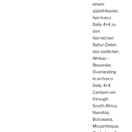
einem
südafrikanisc
hen Iveco
Daily 4×4 zu
den
tierreichen
Natur-Zielen
des südlichen
Afrikas –
Resumée:
Overlanding
in an Iveco
Daily 4×4
Campervan
through
South Africa,
Namibia,
Botswana,
Mozambique,