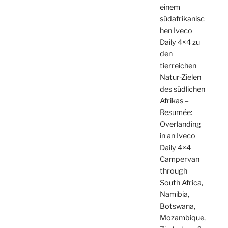
einem
südafrikanisc
hen Iveco
Daily 4×4 zu
den
tierreichen
Natur-Zielen
des südlichen
Afrikas –
Resumée:
Overlanding
in an Iveco
Daily 4×4
Campervan
through
South Africa,
Namibia,
Botswana,
Mozambique,