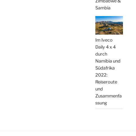
Zimbabwe &
Sambia
Im Iveco
Daily 4 x 4
durch
Namibia und
Südafrika
2022:
Reiseroute
und
Zusammenfa
ssung