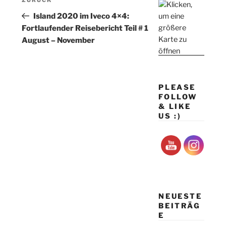
Vorheriger
Beitrag
Island 2020 im Iveco 4×4:
Fortlaufender Reisebericht Teil # 1
August – November
PLEASE
FOLLOW
& LIKE
US :)
NEUESTE
BEITRÄG
E