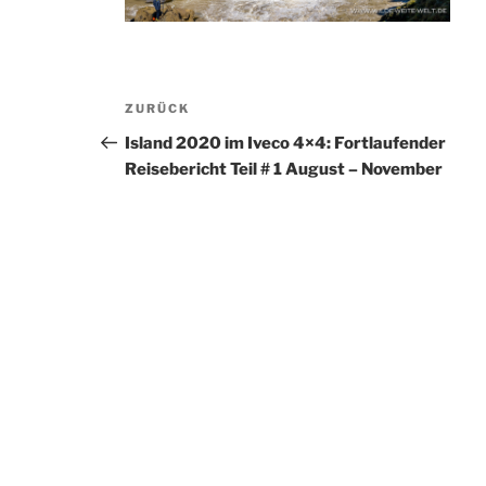
Beitragsnavigation
Vorheriger
ZURÜCK
Beitrag
Island 2020 im Iveco 4×4: Fortlaufender
Reisebericht Teil # 1 August – November