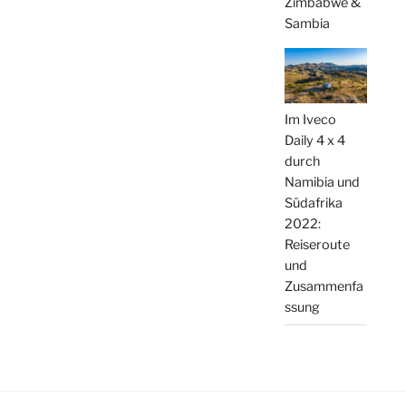
Zimbabwe &
Sambia
Im Iveco
Daily 4 x 4
durch
Namibia und
Südafrika
2022:
Reiseroute
und
Zusammenfa
ssung