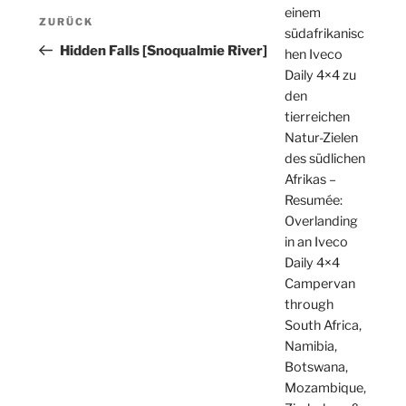
Beitragsnavigation
einem
Vorheriger
ZURÜCK
südafrikanisc
Beitrag
Hidden Falls [Snoqualmie River]
hen Iveco
Daily 4×4 zu
den
tierreichen
Natur-Zielen
des südlichen
Afrikas –
Resumée:
Overlanding
in an Iveco
Daily 4×4
Campervan
through
South Africa,
Namibia,
Botswana,
Mozambique,