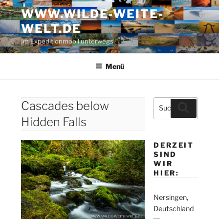
Zum
WWW.WILDE-WEITE-
Inhalt
WELT.DE
springen
Im Expeditionmobil unterwegs
Menü
Suche
Cascades below
Suchen
nach:
Hidden Falls
DERZEIT
SIND
WIR
HIER:
Nersingen,
Deutschland