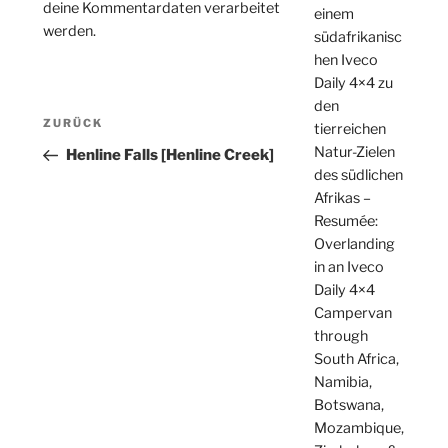
deine Kommentardaten verarbeitet
einem
werden.
südafrikanisc
hen Iveco
Daily 4×4 zu
den
Beitragsnavigation
Vorheriger
ZURÜCK
tierreichen
Beitrag
Natur-Zielen
Henline Falls [Henline Creek]
des südlichen
Afrikas –
Resumée:
Overlanding
in an Iveco
Daily 4×4
Campervan
through
South Africa,
Namibia,
Botswana,
Mozambique,