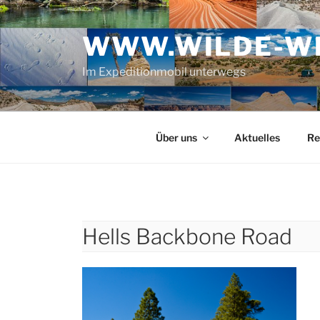
Zum
Inhalt
WWW.WILDE-WE
springen
Im Expeditionmobil unterwegs
Über uns
Aktuelles
Re
Hells Backbone Road