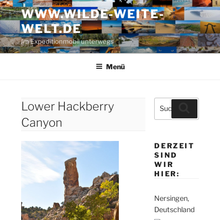
Zum
WWW.WILDE-WEITE-
Inhalt
WELT.DE
springen
Im Expeditionmobil unterwegs
Menü
Suche
Lower Hackberry
Suchen
nach:
Canyon
DERZEIT
SIND
WIR
HIER:
Nersingen,
Deutschland