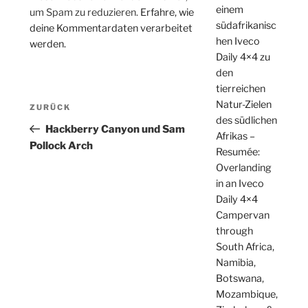
einem
um Spam zu reduzieren.
Erfahre, wie
südafrikanisc
deine Kommentardaten verarbeitet
hen Iveco
werden.
Daily 4×4 zu
den
tierreichen
Beitragsnavigation
Natur-Zielen
Vorheriger
ZURÜCK
des südlichen
Beitrag
Hackberry Canyon und Sam
Afrikas –
Pollock Arch
Resumée:
Overlanding
in an Iveco
Daily 4×4
Campervan
through
South Africa,
Namibia,
Botswana,
Mozambique,