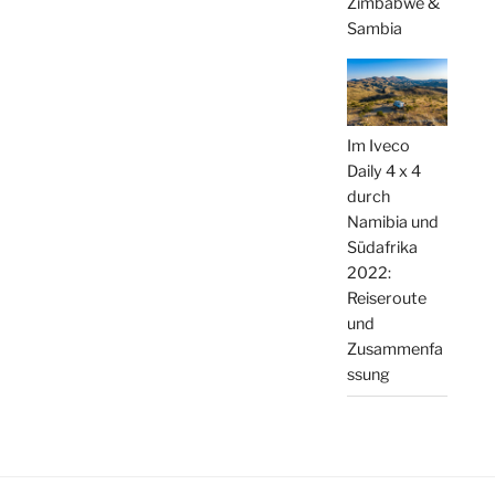
Zimbabwe &
Sambia
Im Iveco
Daily 4 x 4
durch
Namibia und
Südafrika
2022:
Reiseroute
und
Zusammenfa
ssung