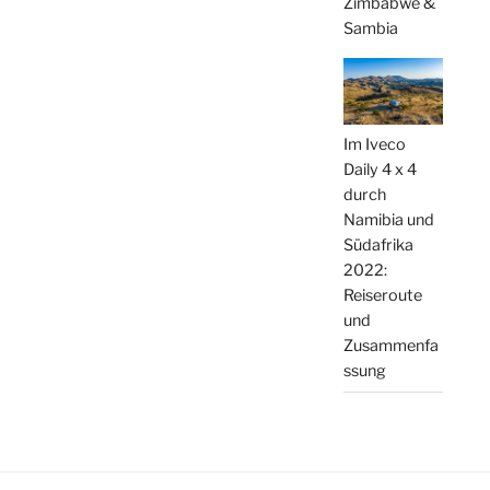
Zimbabwe &
Sambia
Im Iveco
Daily 4 x 4
durch
Namibia und
Südafrika
2022:
Reiseroute
und
Zusammenfa
ssung