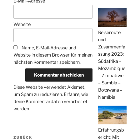
E-Mail-Adresse
Website
Reiseroute
und
Zusammenfa
Name, E-Mail-Adresse und
ssung 2023:
Website in diesem Browser für meinen
Südafrika –
nächsten Kommentar speichern.
Mozambique
– Zimbabwe
– Sambia –
Diese Website verwendet Akismet,
Botswana –
um Spam zu reduzieren.
Erfahre, wie
Namibia
deine Kommentardaten verarbeitet
werden.
Erfahrungsb
Beitragsnavigation
ericht: Mit
Vorheriger
ZURÜCK