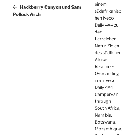
einem
Beitrag
Hackberry Canyon und Sam
südafrikanisc
Pollock Arch
hen Iveco
Daily 4×4 zu
den
tierreichen
Natur-Zielen
des südlichen
Afrikas –
Resumée:
Overlanding
in an Iveco
Daily 4×4
Campervan
through
South Africa,
Namibia,
Botswana,
Mozambique,