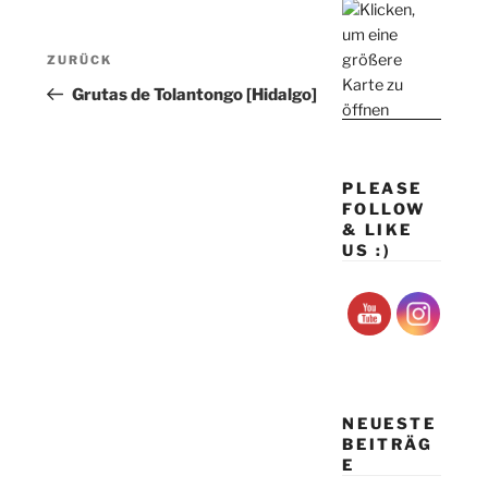
Beitragsnavigation
Vorheriger
ZURÜCK
Beitrag
Grutas de Tolantongo [Hidalgo]
PLEASE
FOLLOW
& LIKE
US :)
NEUESTE
BEITRÄG
E