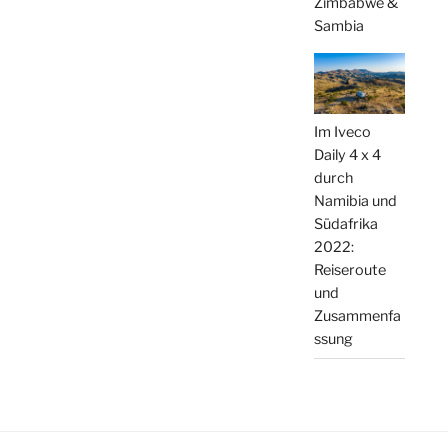
Zimbabwe &
Sambia
Im Iveco
Daily 4 x 4
durch
Namibia und
Südafrika
2022:
Reiseroute
und
Zusammenfa
ssung