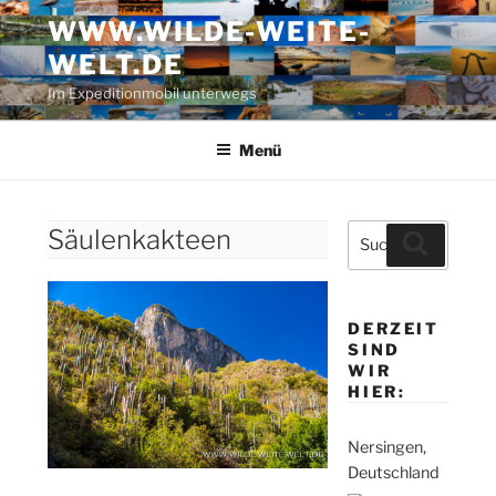
Zum
WWW.WILDE-WEITE-
Inhalt
WELT.DE
springen
Im Expeditionmobil unterwegs
Menü
Suche
Säulenkakteen
Suchen
nach:
DERZEIT
SIND
WIR
HIER:
Nersingen,
Deutschland