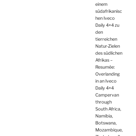
einem
südafrikanisc
hen Iveco
Daily 4×4 zu
den
tierreichen
Natur-Zielen
des südlichen
Afrikas –
Resumée:
Overlanding
in an Iveco
Daily 4×4
Campervan
through
South Africa,
Namibia,
Botswana,
Mozambique,