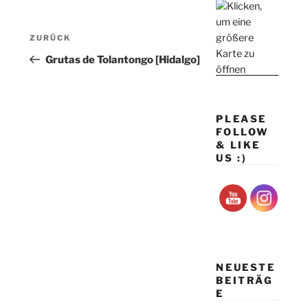
Beitragsnavigation
Vorheriger
ZURÜCK
Beitrag
Grutas de Tolantongo [Hidalgo]
PLEASE
FOLLOW
& LIKE
US :)
NEUESTE
BEITRÄG
E