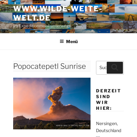
Zum
WWW.WILDE-WEITE-
Inhalt
WELT.DE
springen
Im Expeditionmobil unterwegs
Menü
Suche
Popocatepetl Sunrise
Suchen
nach:
DERZEIT
SIND
WIR
HIER:
Nersingen,
Deutschland