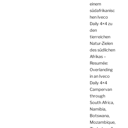
einem
südafrikanisc
hen Iveco
Daily 4×4 zu
den
tierreichen
Natur-Zielen
des südlichen
Afrikas –
Resumée:
Overlanding
in an Iveco
Daily 4×4
Campervan
through
South Africa,
Namibia,
Botswana,
Mozambique,