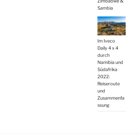
Zimbabwe &
Sambia
Im Iveco
Daily 4 x 4
durch
Namibia und
Südafrika
2022:
Reiseroute
und
Zusammenfa
ssung