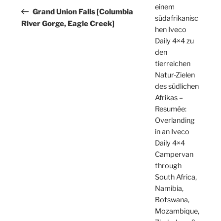
einem
Beitrag
Grand Union Falls [Columbia
südafrikanisc
River Gorge, Eagle Creek]
hen Iveco
Daily 4×4 zu
den
tierreichen
Natur-Zielen
des südlichen
Afrikas –
Resumée:
Overlanding
in an Iveco
Daily 4×4
Campervan
through
South Africa,
Namibia,
Botswana,
Mozambique,