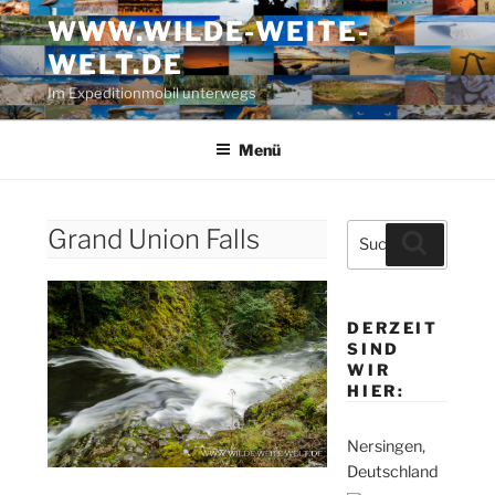
Zum
WWW.WILDE-WEITE-
Inhalt
WELT.DE
springen
Im Expeditionmobil unterwegs
Menü
Suche
Grand Union Falls
Suchen
nach:
DERZEIT
SIND
WIR
HIER:
Nersingen,
Deutschland