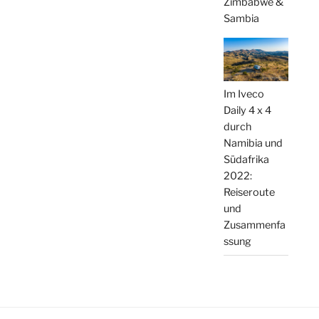
Zimbabwe &
Sambia
Im Iveco
Daily 4 x 4
durch
Namibia und
Südafrika
2022:
Reiseroute
und
Zusammenfa
ssung