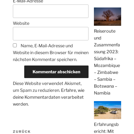
E-Mail-Adresse
Website
Reiseroute
und
Zusammenfa
Name, E-Mail-Adresse und
ssung 2023:
Website in diesem Browser für meinen
Südafrika –
nächsten Kommentar speichern.
Mozambique
– Zimbabwe
– Sambia –
Diese Website verwendet Akismet,
Botswana –
um Spam zu reduzieren.
Erfahre, wie
Namibia
deine Kommentardaten verarbeitet
werden.
Erfahrungsb
Beitragsnavigation
ericht: Mit
Vorheriger
ZURÜCK