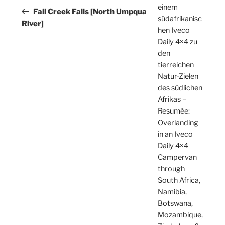
einem
Beitrag
Fall Creek Falls [North Umpqua
südafrikanisc
River]
hen Iveco
Daily 4×4 zu
den
tierreichen
Natur-Zielen
des südlichen
Afrikas –
Resumée:
Overlanding
in an Iveco
Daily 4×4
Campervan
through
South Africa,
Namibia,
Botswana,
Mozambique,