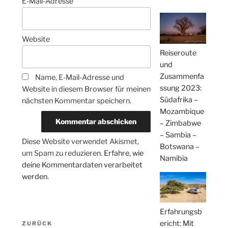
E-Mail-Adresse
Website
Reiseroute
und
Zusammenfa
Name, E-Mail-Adresse und
ssung 2023:
Website in diesem Browser für meinen
Südafrika –
nächsten Kommentar speichern.
Mozambique
– Zimbabwe
– Sambia –
Diese Website verwendet Akismet,
Botswana –
um Spam zu reduzieren.
Erfahre, wie
Namibia
deine Kommentardaten verarbeitet
werden.
Erfahrungsb
Beitragsnavigation
ericht: Mit
Vorheriger
ZURÜCK