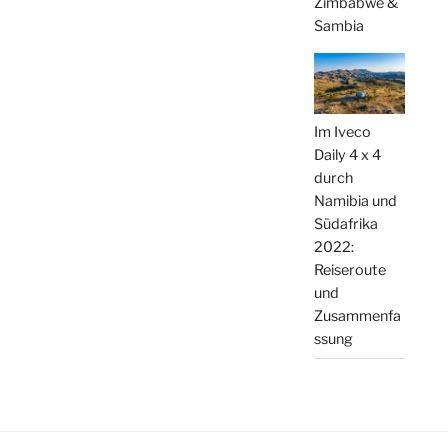
Zimbabwe &
Sambia
Im Iveco
Daily 4 x 4
durch
Namibia und
Südafrika
2022:
Reiseroute
und
Zusammenfa
ssung