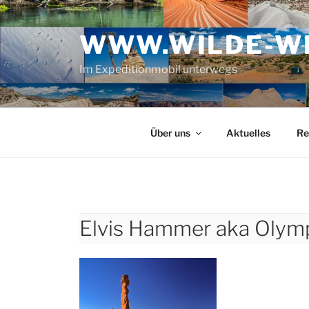
Zum
Inhalt
WWW.WILDE-WE
springen
Im Expeditionmobil unterwegs
Über uns
Aktuelles
Re
Elvis Hammer aka Olym