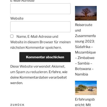
E-Mail-Adresse
Website
Reiseroute
und
Zusammenfa
Name, E-Mail-Adresse und
ssung 2023:
Website in diesem Browser für meinen
Südafrika –
nächsten Kommentar speichern.
Mozambique
– Zimbabwe
– Sambia –
Diese Website verwendet Akismet,
Botswana –
um Spam zu reduzieren.
Erfahre, wie
Namibia
deine Kommentardaten verarbeitet
werden.
Erfahrungsb
Beitragsnavigation
ericht: Mit
Vorheriger
ZURÜCK