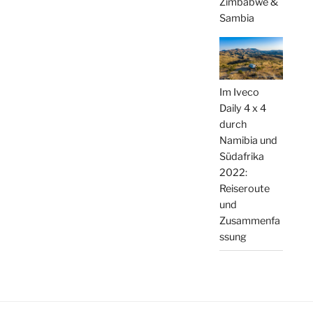
Zimbabwe &
Sambia
Im Iveco
Daily 4 x 4
durch
Namibia und
Südafrika
2022:
Reiseroute
und
Zusammenfa
ssung