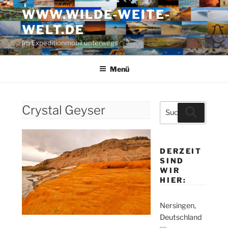
Zum
WWW.WILDE-WEITE-
Inhalt
WELT.DE
springen
Im Expeditionmobil unterwegs
Menü
Suche
Crystal Geyser
Suchen
nach:
DERZEIT
SIND
WIR
HIER:
Nersingen,
Deutschland