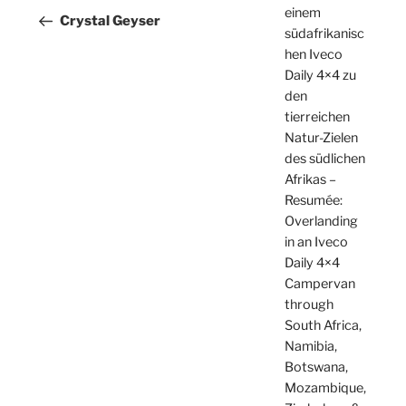
einem
Beitrag
Crystal Geyser
südafrikanisc
hen Iveco
Daily 4×4 zu
den
tierreichen
Natur-Zielen
des südlichen
Afrikas –
Resumée:
Overlanding
in an Iveco
Daily 4×4
Campervan
through
South Africa,
Namibia,
Botswana,
Mozambique,