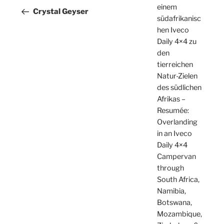
einem
Beitrag
Crystal Geyser
südafrikanisc
hen Iveco
Daily 4×4 zu
den
tierreichen
Natur-Zielen
des südlichen
Afrikas –
Resumée:
Overlanding
in an Iveco
Daily 4×4
Campervan
through
South Africa,
Namibia,
Botswana,
Mozambique,