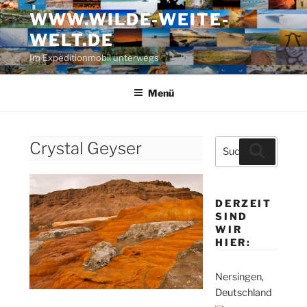
Zum
WWW.WILDE-WEITE-
Inhalt
WELT.DE
springen
Im Expeditionmobil unterwegs
Menü
Suche
Crystal Geyser
Suchen
nach:
DERZEIT
SIND
WIR
HIER:
Nersingen,
Deutschland