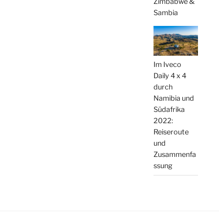
Zimbabwe &
Sambia
Im Iveco
Daily 4 x 4
durch
Namibia und
Südafrika
2022:
Reiseroute
und
Zusammenfa
ssung