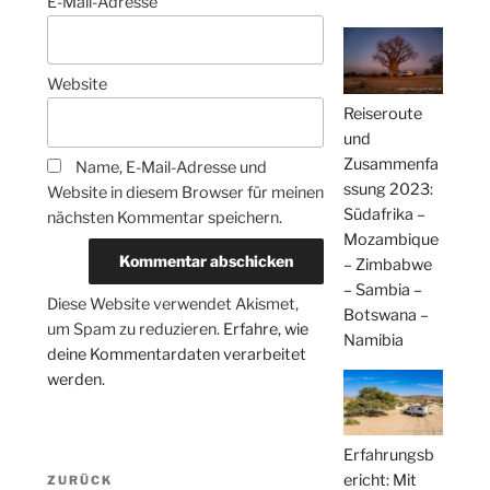
E-Mail-Adresse
Website
Reiseroute
und
Zusammenfa
Name, E-Mail-Adresse und
ssung 2023:
Website in diesem Browser für meinen
Südafrika –
nächsten Kommentar speichern.
Mozambique
– Zimbabwe
– Sambia –
Diese Website verwendet Akismet,
Botswana –
um Spam zu reduzieren.
Erfahre, wie
Namibia
deine Kommentardaten verarbeitet
werden.
Erfahrungsb
Beitragsnavigation
ericht: Mit
Vorheriger
ZURÜCK