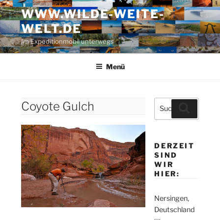
Zum
WWW.WILDE-WEITE-
Inhalt
WELT.DE
springen
Im Expeditionmobil unterwegs
Menü
Suche
Coyote Gulch
Suchen
nach:
DERZEIT
SIND
WIR
HIER:
Nersingen,
Deutschland