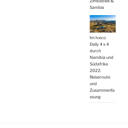
Zimbabwe &
Sambia
Im Iveco
Daily 4 x 4
durch
Namibia und
Südafrika
2022:
Reiseroute
und
Zusammenfa
ssung