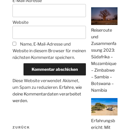
E-Mail-Adresse
Website
Reiseroute
und
Zusammenfa
Name, E-Mail-Adresse und
ssung 2023:
Website in diesem Browser für meinen
Südafrika –
nächsten Kommentar speichern.
Mozambique
– Zimbabwe
– Sambia –
Diese Website verwendet Akismet,
Botswana –
um Spam zu reduzieren.
Erfahre, wie
Namibia
deine Kommentardaten verarbeitet
werden.
Erfahrungsb
Beitragsnavigation
ericht: Mit
Vorheriger
ZURÜCK