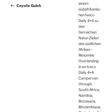
einem
Beitrag
Coyote Gulch
südafrikanisc
hen Iveco
Daily 4×4 zu
den
tierreichen
Natur-Zielen
des südlichen
Afrikas –
Resumée:
Overlanding
in an Iveco
Daily 4×4
Campervan
through
South Africa,
Namibia,
Botswana,
Mozambique,