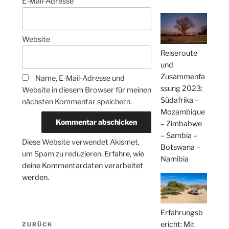
E-Mail-Adresse
Website
Reiseroute
und
Zusammenfa
Name, E-Mail-Adresse und
ssung 2023:
Website in diesem Browser für meinen
Südafrika –
nächsten Kommentar speichern.
Mozambique
– Zimbabwe
– Sambia –
Diese Website verwendet Akismet,
Botswana –
um Spam zu reduzieren.
Erfahre, wie
Namibia
deine Kommentardaten verarbeitet
werden.
Erfahrungsb
Beitragsnavigation
ericht: Mit
Vorheriger
ZURÜCK