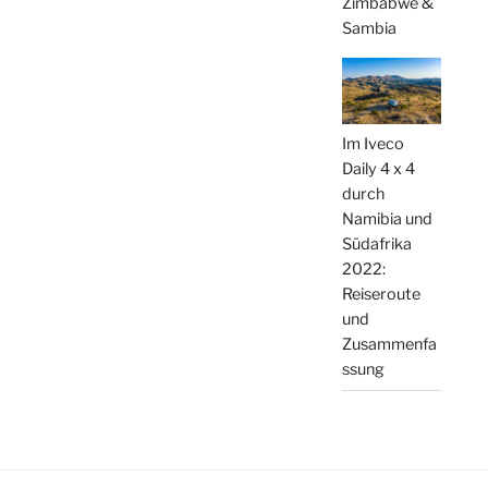
Zimbabwe &
Sambia
Im Iveco
Daily 4 x 4
durch
Namibia und
Südafrika
2022:
Reiseroute
und
Zusammenfa
ssung