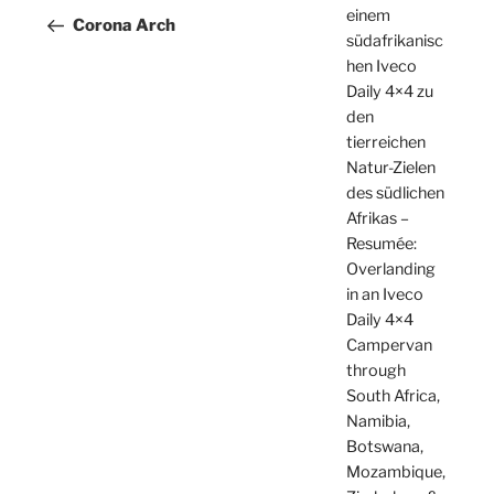
einem
Beitrag
Corona Arch
südafrikanisc
hen Iveco
Daily 4×4 zu
den
tierreichen
Natur-Zielen
des südlichen
Afrikas –
Resumée:
Overlanding
in an Iveco
Daily 4×4
Campervan
through
South Africa,
Namibia,
Botswana,
Mozambique,