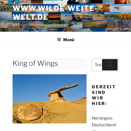
Zum
WWW.WILDE-WEITE-
Inhalt
WELT.DE
springen
Im Expeditionmobil unterwegs
Menü
Suche
King of Wings
Suchen
nach:
DERZEIT
SIND
WIR
HIER:
Nersingen,
Deutschland