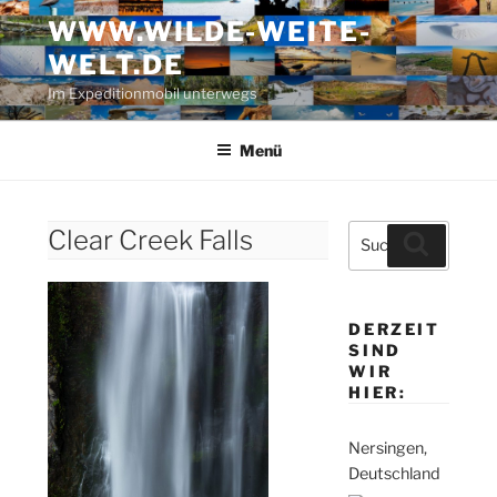
Zum
WWW.WILDE-WEITE-
Inhalt
WELT.DE
springen
Im Expeditionmobil unterwegs
Menü
Suche
Clear Creek Falls
Suchen
nach:
DERZEIT
SIND
WIR
HIER:
Nersingen,
Deutschland