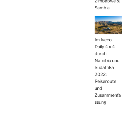
Zimbabwe &
Sambia
Im Iveco
Daily 4 x 4
durch
Namibia und
Südafrika
2022:
Reiseroute
und
Zusammenfa
ssung