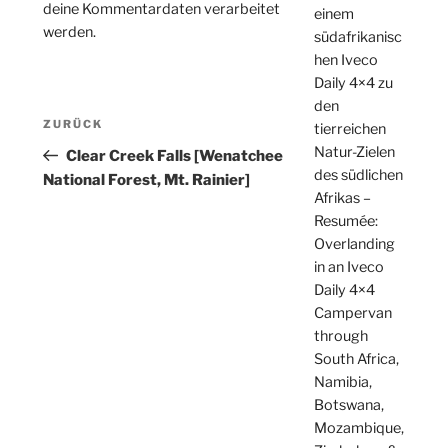
deine Kommentardaten verarbeitet
einem
werden.
südafrikanisc
hen Iveco
Daily 4×4 zu
den
Beitragsnavigation
Vorheriger
ZURÜCK
tierreichen
Beitrag
Natur-Zielen
Clear Creek Falls [Wenatchee
des südlichen
National Forest, Mt. Rainier]
Afrikas –
Resumée:
Overlanding
in an Iveco
Daily 4×4
Campervan
through
South Africa,
Namibia,
Botswana,
Mozambique,