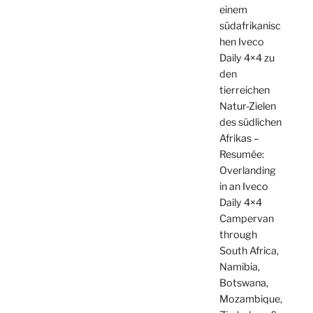
einem
südafrikanisc
hen Iveco
Daily 4×4 zu
den
tierreichen
Natur-Zielen
des südlichen
Afrikas –
Resumée:
Overlanding
in an Iveco
Daily 4×4
Campervan
through
South Africa,
Namibia,
Botswana,
Mozambique,