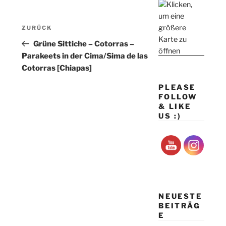
Beitragsnavigation
Vorheriger
ZURÜCK
Beitrag
Grüne Sittiche – Cotorras –
Parakeets in der Cima/Sima de las
Cotorras [Chiapas]
PLEASE
FOLLOW
& LIKE
US :)
NEUESTE
BEITRÄG
E