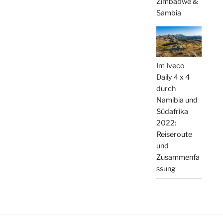
Zimbabwe &
Sambia
Im Iveco
Daily 4 x 4
durch
Namibia und
Südafrika
2022:
Reiseroute
und
Zusammenfa
ssung