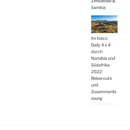
Zimbabwe &
Sambia
Im Iveco
Daily 4 x 4
durch
Namibia und
Südafrika
2022:
Reiseroute
und
Zusammenfa
ssung