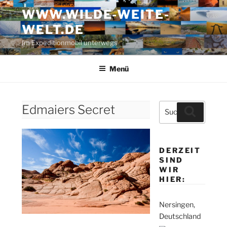
Zum
WWW.WILDE-WEITE-
Inhalt
WELT.DE
springen
Im Expeditionmobil unterwegs
Menü
Suche
Edmaiers Secret
Suchen
nach:
DERZEIT
SIND
WIR
HIER:
Nersingen,
Deutschland