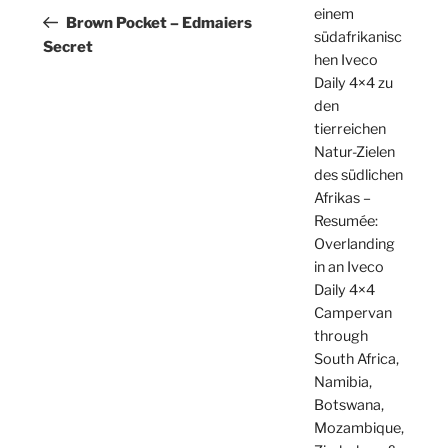
einem
Beitrag
Brown Pocket – Edmaiers
südafrikanisc
Secret
hen Iveco
Daily 4×4 zu
den
tierreichen
Natur-Zielen
des südlichen
Afrikas –
Resumée:
Overlanding
in an Iveco
Daily 4×4
Campervan
through
South Africa,
Namibia,
Botswana,
Mozambique,