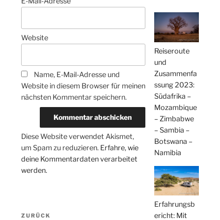
E-Mail-Adresse
Website
Reiseroute
und
Zusammenfa
Name, E-Mail-Adresse und
ssung 2023:
Website in diesem Browser für meinen
Südafrika –
nächsten Kommentar speichern.
Mozambique
– Zimbabwe
– Sambia –
Diese Website verwendet Akismet,
Botswana –
um Spam zu reduzieren.
Erfahre, wie
Namibia
deine Kommentardaten verarbeitet
werden.
Erfahrungsb
Beitragsnavigation
ericht: Mit
Vorheriger
ZURÜCK