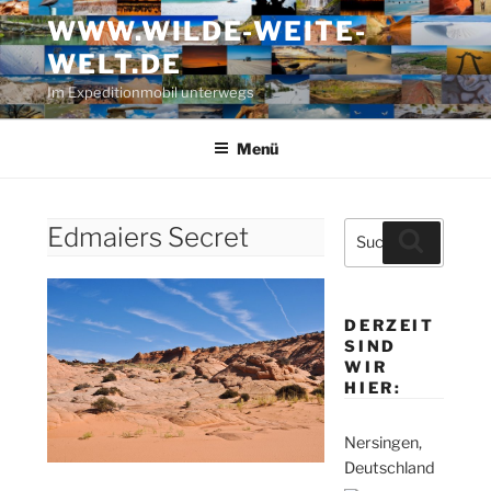
Zum
WWW.WILDE-WEITE-
Inhalt
WELT.DE
springen
Im Expeditionmobil unterwegs
Menü
Suche
Edmaiers Secret
Suchen
nach:
DERZEIT
SIND
WIR
HIER:
Nersingen,
Deutschland