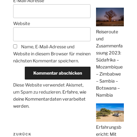
E-Mail-Adresse
Website
Reiseroute
und
Zusammenfa
Name, E-Mail-Adresse und
ssung 2023:
Website in diesem Browser für meinen
Südafrika –
nächsten Kommentar speichern.
Mozambique
– Zimbabwe
– Sambia –
Diese Website verwendet Akismet,
Botswana –
um Spam zu reduzieren.
Erfahre, wie
Namibia
deine Kommentardaten verarbeitet
werden.
Erfahrungsb
Beitragsnavigation
ericht: Mit
Vorheriger
ZURÜCK