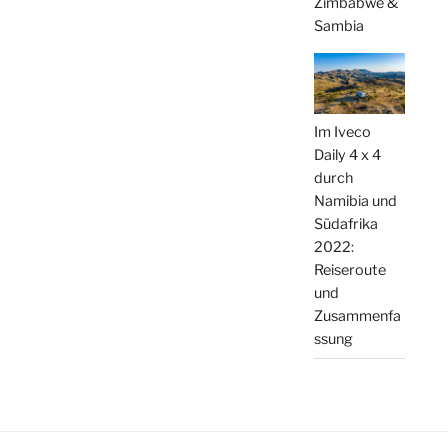
Zimbabwe &
Sambia
Im Iveco
Daily 4 x 4
durch
Namibia und
Südafrika
2022:
Reiseroute
und
Zusammenfa
ssung