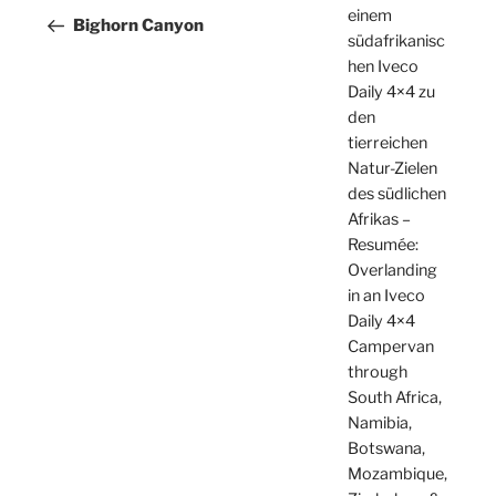
einem
Beitrag
Bighorn Canyon
südafrikanisc
hen Iveco
Daily 4×4 zu
den
tierreichen
Natur-Zielen
des südlichen
Afrikas –
Resumée:
Overlanding
in an Iveco
Daily 4×4
Campervan
through
South Africa,
Namibia,
Botswana,
Mozambique,